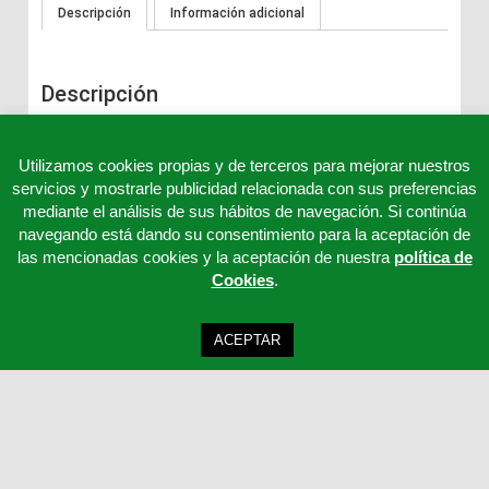
Descripción
Información adicional
Descripción
Tiras detección THC (Marihuana) en orina.
Utilizamos cookies propias y de terceros para mejorar nuestros
servicios y mostrarle publicidad relacionada con sus preferencias
mediante el análisis de sus hábitos de navegación. Si continúa
navegando está dando su consentimiento para la aceptación de
las mencionadas cookies y la aceptación de nuestra
política de
Cookies
.
ACEPTAR
Clinicord S.L - Telf: 957 32 65 63 - 957 32 65 62 - 957 32 65 61 - Email:
cordoba@clinicord.com
Mapa Web
|
Política Privacidad
|
Aviso legal