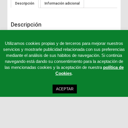
Descripción
Información adicional
Descripción
Tiras detección Anfetaminas en orina.
Utilizamos cookies propias y de terceros para mejorar nuestros
servicios y mostrarle publicidad relacionada con sus preferencias
mediante el análisis de sus hábitos de navegación. Si continúa
navegando está dando su consentimiento para la aceptación de
las mencionadas cookies y la aceptación de nuestra
política de
Cookies
.
ACEPTAR
Clinicord S.L - Telf: 957 32 65 63 - 957 32 65 62 - 957 32 65 61 - Email:
cordoba@clinicord.com
Mapa Web
|
Política Privacidad
|
Aviso legal