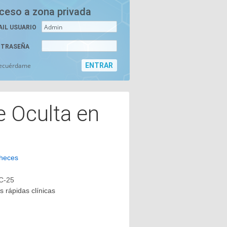
ceso a zona privada
AIL USUARIO
TRASEÑA
ecuérdame
 Oculta en
 heces
C-25
 rápidas clínicas