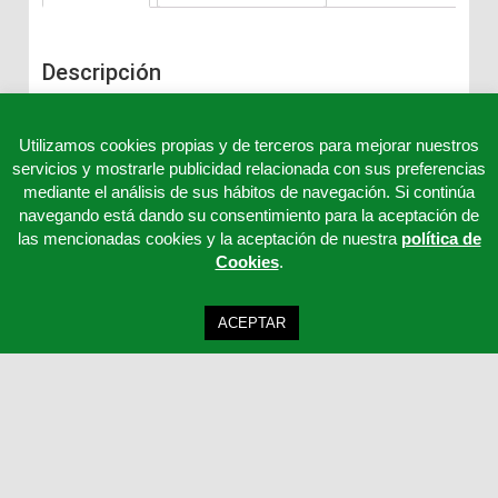
Descripción
Tiras detección Cocaina en orina.
Utilizamos cookies propias y de terceros para mejorar nuestros
servicios y mostrarle publicidad relacionada con sus preferencias
mediante el análisis de sus hábitos de navegación. Si continúa
navegando está dando su consentimiento para la aceptación de
las mencionadas cookies y la aceptación de nuestra
política de
Cookies
.
ACEPTAR
Clinicord S.L - Telf: 957 32 65 63 - 957 32 65 62 - 957 32 65 61 - Email:
cordoba@clinicord.com
Mapa Web
|
Política Privacidad
|
Aviso legal
Desarrollo ISOTools