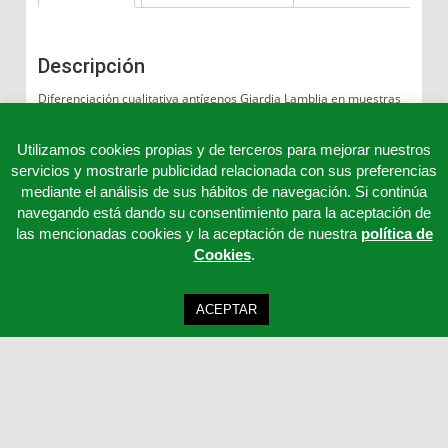
Descripción
Diferenciación cualitativa antígenos Giardia Lamblia en muestras
fecales.
Utilizamos cookies propias y de terceros para mejorar nuestros
servicios y mostrarle publicidad relacionada con sus preferencias
mediante el análisis de sus hábitos de navegación. Si continúa
navegando está dando su consentimiento para la aceptación de
las mencionadas cookies y la aceptación de nuestra
política de
Cookies
.
ACEPTAR
Clinicord S.L - Telf: 957 32 65 63 - 957 32 65 62 - 957 32 65 61 - Email:
cordoba@clinicord.com
Mapa Web
|
Política Privacidad
|
Aviso legal