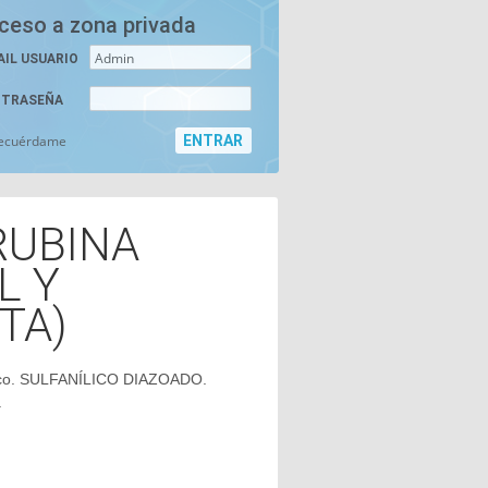
ceso a zona privada
AIL USUARIO
TRASEÑA
ecuérdame
RUBINA
L Y
TA)
ico. SULFANÍLICO DIAZOADO.
.