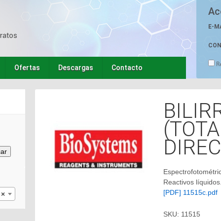
Ac
E-M
CON
R
Ofertas
Descargas
Contacto
BILIR
(TOTA
DIREC
ar
Espectrofotométr
Reactivos líquidos
[PDF] 11515c.pdf
×
SKU:
11515