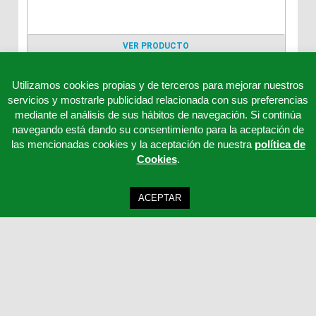
VER PRODUCTO
Utilizamos cookies propias y de terceros para mejorar nuestros
servicios y mostrarle publicidad relacionada con sus preferencias
mediante el análisis de sus hábitos de navegación. Si continúa
navegando está dando su consentimiento para la aceptación de
las mencionadas cookies y la aceptación de nuestra
política de
Cookies
.
ACEPTAR
Clinicord S.L - Telf: 957 32 65 63 - 957 32 65 62 - 957 32 65 61 - Email:
cordoba@clinicord.com
Mapa Web
|
Política Privacidad
|
Aviso legal
Desarrollo ISOTools