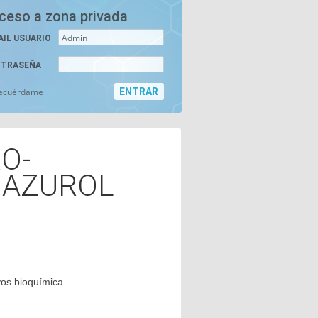
ceso a zona privada
AIL USUARIO
TRASEÑA
ecuérdame
O-
AZUROL
vos bioquímica