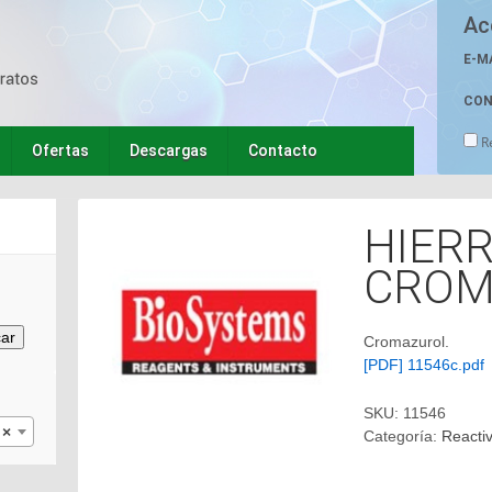
Ac
E-M
CON
R
Ofertas
Descargas
Contacto
HIERR
CROM
ar
Cromazurol.
[PDF] 11546c.pdf
SKU:
11546
×
Categoría:
Reacti