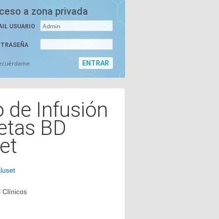
ceso a zona privada
AIL USUARIO
TRASEÑA
ecuérdame
 de Infusión
etas BD
et
luset
s Clínicos