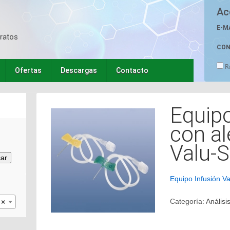
Ac
E-M
CON
R
Ofertas
Descargas
Contacto
Equipo
con al
Valu-S
ar
Equipo Infusión Va
Categoría:
Análisi
×