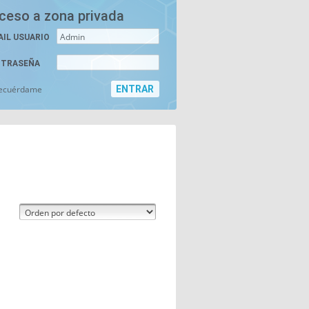
ceso a zona privada
AIL USUARIO
TRASEÑA
ecuérdame