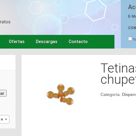
Ac
E-M
CON
R
Ofertas
Descargas
Contacto
Tetina
chupe
ar
Categoría:
Dispens
×