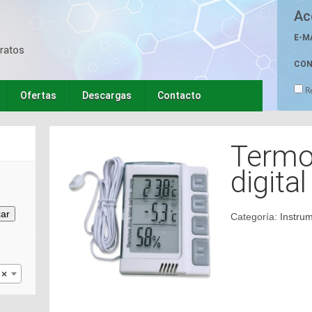
Ac
E-M
CON
R
Ofertas
Descargas
Contacto
Termo
digital
ar
Categoría:
Instru
×