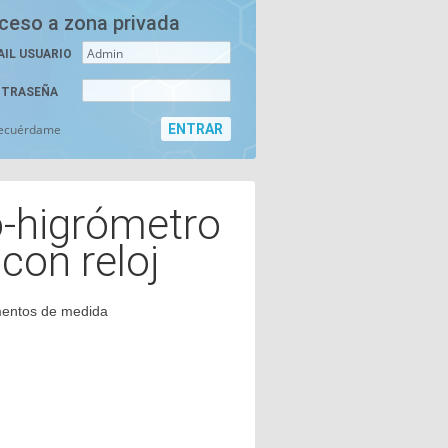
ceso a zona privada
AIL USUARIO
TRASEÑA
ecuérdame
-higrómetro
 con reloj
mentos de medida