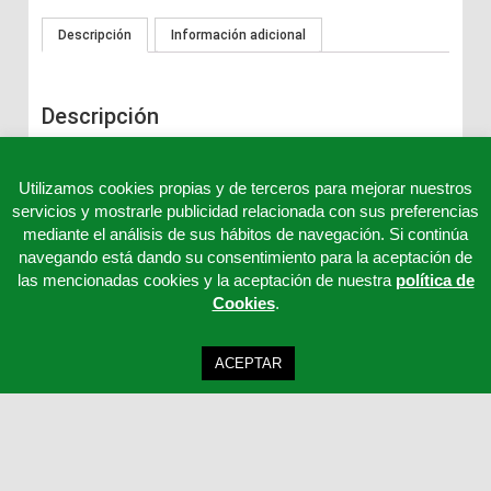
Descripción
Información adicional
Descripción
Placas TSA con Desinhibidor (Placa de contacto)
Utilizamos cookies propias y de terceros para mejorar nuestros
servicios y mostrarle publicidad relacionada con sus preferencias
mediante el análisis de sus hábitos de navegación. Si continúa
navegando está dando su consentimiento para la aceptación de
las mencionadas cookies y la aceptación de nuestra
política de
Cookies
.
ACEPTAR
Clinicord S.L - Telf: 957 32 65 63 - 957 32 65 62 - 957 32 65 61 - Email:
cordoba@clinicord.com