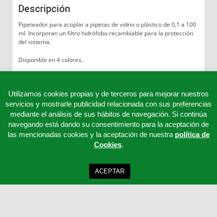
Descripción
Pipeteador para acoplar a pipetas de vidrio o plástico de 0,1 a 100
ml. Incorporan un filtro hidrófobo recambiable para la protección
del sistema.
Disponible en 4 colores.
Consultar otros modelos.
Utilizamos cookies propias y de terceros para mejorar nuestros
servicios y mostrarle publicidad relacionada con sus preferencias
mediante el análisis de sus hábitos de navegación. Si continúa
navegando está dando su consentimiento para la aceptación de
las mencionadas cookies y la aceptación de nuestra
política de
Cookies
.
ACEPTAR
Clinicord S.L - Telf: 957 32 65 63 - 957 32 65 62 - 957 32 65 61 - Email:
cordoba@clinicord.com