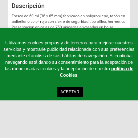
Descripción
Frasco de 60 ml (38 x 65 mm) fabricado en polipropileno, tapón en
polietileno color rojo con cierre de seguridad tipo biflex, hermético.
Presentación en cajas de 750 unidades envasadas en bolsa
unitaria, esterilización A.
Utilizamos cookies propias y de terceros para mejorar nuestros
servicios y mostrarle publicidad relacionada con sus preferencias
mediante el análisis de sus hábitos de navegación. Si continúa
navegando está dando su consentimiento para la aceptación de
las mencionadas cookies y la aceptación de nuestra
política de
Cookies
.
ACEPTAR
Clinicord S.L - Telf: 957 32 65 63 - 957 32 65 62 - 957 32 65 61 - Email:
cordoba@clinicord.com
Mapa Web
|
Política Privacidad
|
Aviso legal
Desarrollo ISOTools