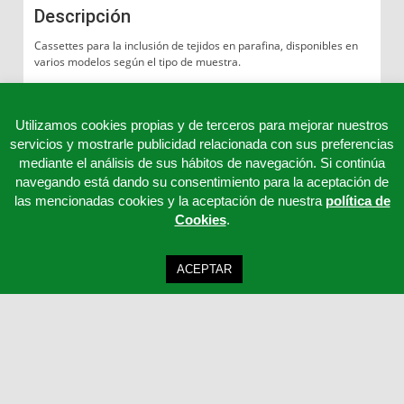
Descripción
Cassettes para la inclusión de tejidos en parafina, disponibles en
varios modelos según el tipo de muestra.
Consultar otros modelos, presentaciones o accesorios.
Utilizamos cookies propias y de terceros para mejorar nuestros
servicios y mostrarle publicidad relacionada con sus preferencias
mediante el análisis de sus hábitos de navegación. Si continúa
navegando está dando su consentimiento para la aceptación de
las mencionadas cookies y la aceptación de nuestra
política de
Cookies
.
ACEPTAR
Clinicord S.L - Telf: 957 32 65 63 - 957 32 65 62 - 957 32 65 61 - Email:
cordoba@clinicord.com
Mapa Web
|
Política Privacidad
|
Aviso legal
Desarrollo ISOTools