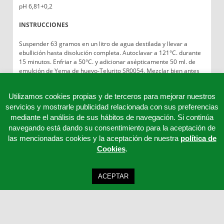
pH 6,81+0,2
INSTRUCCIONES
Suspender 63 gramos en un litro de agua destilada y llevar a
ebullición hasta disolución completa. Autoclavar a 121°C. durante
15 minutos. Enfriar a 50°C. y adicionar asépticamente 50 ml. de
emulción de Yema de huevo-Telurito SR0054. Mezclar bien antes
de repartir. Las placas preparadas se deben conservar a 4°C.
Utilizamos cookies propias y de terceros para mejorar nuestros
servicios y mostrarle publicidad relacionada con sus preferencias
mediante el análisis de sus hábitos de navegación. Si continúa
navegando está dando su consentimiento para la aceptación de
las mencionadas cookies y la aceptación de nuestra
política de
Cookies
.
ACEPTAR
Clinicord S.L - Telf: 957 32 65 63 - 957 32 65 62 - 957 32 65 61 - Email:
cordoba@clinicord.com